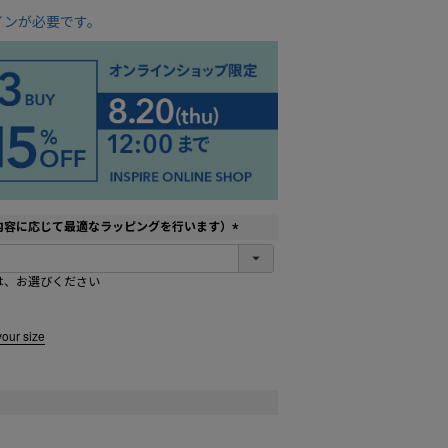
インが必要です。
内容に応じて最適なラッピングを行います）
(
必
は、お選びください
須
)
your size
01 ネイビー