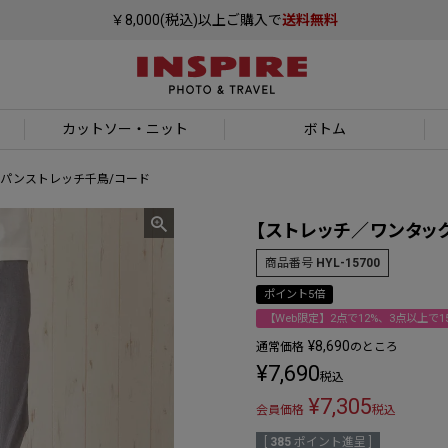
￥8,000(税込)以上ご購入で
送料無料
カットソー
・ニット
ボトム
パンストレッチ千鳥/コード
【ストレッチ／ワンタッ
商品番号
HYL-15700
ポイント5倍
【Web限定】2点で12%、3点以上で15
¥
8,690
通常価格
のところ
¥
7,690
税込
¥
7,305
会員価格
税込
[
385
ポイント進呈 ]