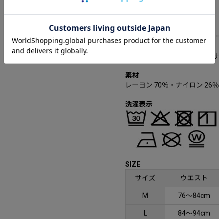
透け感：なし
生地の厚み：やや薄い
家庭洗濯：可能
--------------------------------------
（モデル身長：178㎝ 着用
素材
レーヨン 70％・ナイロン 26
洗濯表示
SIZE
サイズ
ウエスト
M
76～84cm
L
84～94cm