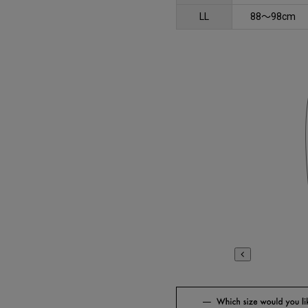
LL
88～98cm