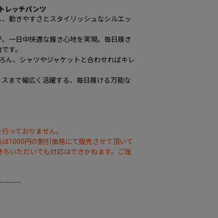
ストレッチパンツ
し、動きやすさとスタイリッシュなシルエッ
が、一日中快適な履き心地を実現。毎日履き
力です。
ちろん、シャツやジャケットと合わせればキレ
ィスまで幅広く活躍する、毎日履ける万能な
を行っておりません。
は1000円の割引価格にて販売させて頂いて
持ちいただいても対応はできかねます。ご理
---------