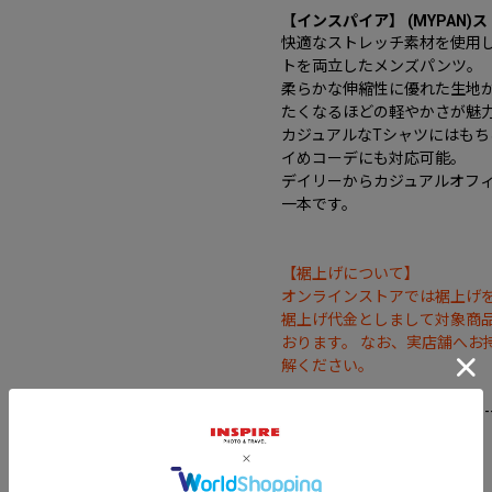
【インスパイア】 (MYPAN)
快適なストレッチ素材を使用
トを両立したメンズパンツ。
柔らかな伸縮性に優れた生地
たくなるほどの軽やかさが魅
カジュアルなTシャツにはも
イめコーデにも対応可能。
デイリーからカジュアルオフ
一本です。
【裾上げについて】
オンラインストアでは裾上げ
裾上げ代金としまして対象商品
おります。 なお、実店舗へお
解ください。
--------------------------------------
裏地：なし
光沢感：ややあり
伸縮性：あり