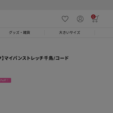
0
グッズ
・雑貨
大きい
サイズ
ク】マイパンストレッチ千鳥/コード
%off！