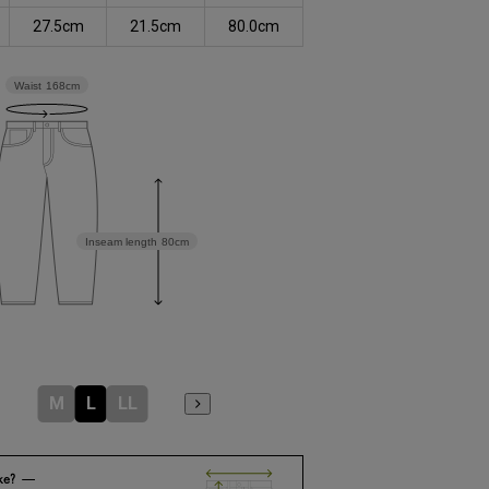
27.5cm
21.5cm
80.0cm
Waist
168cm
Inseam length
80cm
M
L
LL