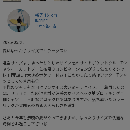
裕子 161cm
INSPIRE
イオン釜石店
2026/05/25
夏はゆったりサイズでリラックス✨

通常サイズよりゆったりとしたサイズ感のサイドポケットクルーTシ
ャツ。　カットソーと布帛のコンビネーションがさり気なくオシャ
レ！両脇には大きめポケット付き！このゆったり感はアウターTシャ
ツとしての着用も◎  

羽織のシャツも本日はワンサイズ大きめをチョイス。　着用したの
は、サラリとした麻混素材が涼感のあるスペック地ブロッキング半
袖シャツ。　大胆なブロック柄ではありますが、落ち着いたカラー
リングが雰囲気のある大人らしさを演出。

さあ！今年も沸騰の夏がやってきますが、ゆったりサイズで快適な
時間をお過ごし下さい😊
