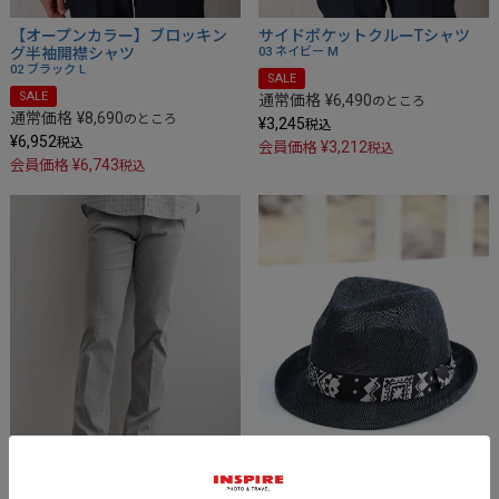
【オープンカラー】ブロッキン
サイドポケットクルーTシャツ
グ半袖開襟シャツ
03 ネイビー
M
02 ブラック
L
SALE
SALE
通常価格
¥
6,490
のところ
通常価格
¥
8,690
のところ
¥
3,245
税込
¥
6,952
税込
¥
3,212
会員価格
税込
¥
6,743
会員価格
税込