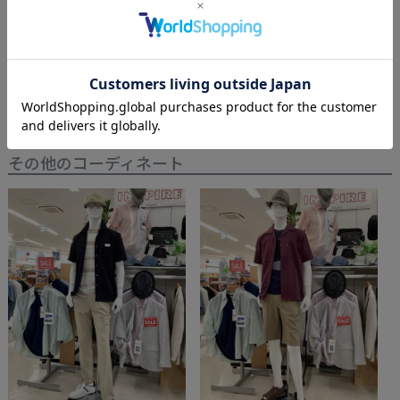
【ストレッチ／ワンタック】マ
ペイズリーリボンペーパーサー
イパンストレッチ千鳥/コード
モ中折れ
02 グレー
M
02 グレー
56.5～58
ポイント5倍
SOLD OUT
通常価格
¥
8,690
通常価格
¥
4,840
のところ
のところ
¥
7,690
¥
3,388
税込
税込
¥
7,305
¥
3,286
会員価格
会員価格
税込
税込
その他のコーディネート