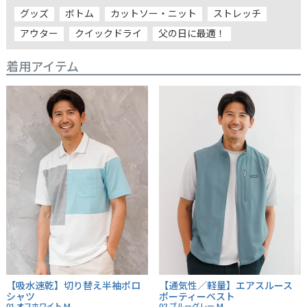
グッズ
ボトム
カットソー・ニット
ストレッチ
アウター
クイックドライ
父の日に最適！
着用アイテム
【吸水速乾】切り替え半袖ポロ
【通気性／軽量】エアスルース
シャツ
ポーティーベスト
01 オフホワイト
M
02 ブルーグレー
M