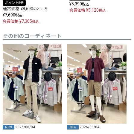
ポイント5倍
¥
5,390
税込
通常価格
¥
8,690
のところ
¥
5,120
会員価格
税込
¥
7,690
税込
¥
7,305
会員価格
税込
その他のコーディネート
2026/08/04
2026/08/04
NEW
NEW