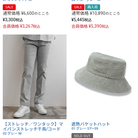
SALE
SALE
再入荷
通常価格
¥
6,600
通常価格
¥
10,890
のところ
のところ
¥
3,300
¥
5,445
税込
税込
¥
3,267
¥
5,390
会員価格
会員価格
税込
税込
【ストレッチ／ワンタック】マ
遮熱バケットハット
イパンストレッチ千鳥/コード
01 グレー
57～59
02 グレー
M
SOLD OUT