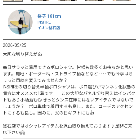
裕子 161cm
INSPIRE
イオン釜石店
2026/05/25
大胆な切り替えが👍

毎日サラッと着用できるポロシャツ。皆様も数多くお持ちかと思い
ます。無地・ボーダー柄・ストライプ柄などなど‥‥でも今季はち
ょっと目線を変えてみませんか？

INSPIREの切り替え半袖ポロシャツは、ポロ選びがマンネリ化状態の
貴方にオススメな1着です。　この大胆なパネル切り替えはインパク
トもあり小洒落も◎ きっとタンス在庫にはないアイテムではないで
しょうか？　ポロ単体で着用するも良し。また、コーデのアクセン
トにするも良し。因みに、父の日ギフトにも👍

釜石店ではオシャレアイテムを沢山取り揃えております♪是非ご来
店下さい🤗