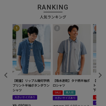
RANKING
人気ランキング
【吸水速乾】タテ柄半袖ポ
【吸水速
【軽量】リップル幾何学柄
ロシャツ
トアップ
プリント半袖ボタンダウン
下セット
シャツ
SALE
再入荷
SALE
大きいサイズあり
大きいサイズあり
大きいサ
¥
6,490
税込