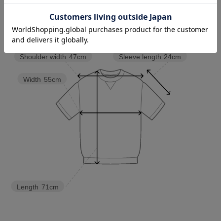
LL
49.0cm
58.0cm
73.0cm
25.0cm
Sleeve length
24cm
Shoulder width
47cm
Width
55cm
Length
71cm