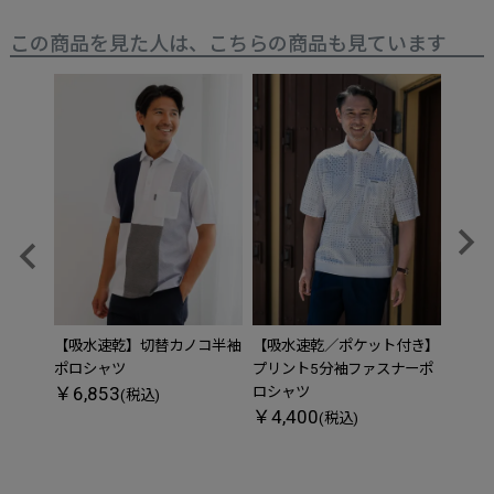
この商品を見た人は、こちらの商品も見ています
【吸水速乾】切替カノコ半袖
【吸水速乾／ポケット付き】
【吸
ポロシャツ
プリント5分袖ファスナーポ
シャ
￥6,853
￥5,
ロシャツ
(税込)
￥4,400
(税込)