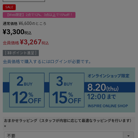
SALE
【Web限定】2点で12%、3点以上で15%off！
¥
6,600
通常価格
のところ
¥
3,300
税込
¥
3,267
会員価格
税込
[
33
ポイント進呈 ]
会員価格で購入するにはログインが必要です。
おまかせラッピング（スタッフが内容に応じて最適なラッピングを行います）
(