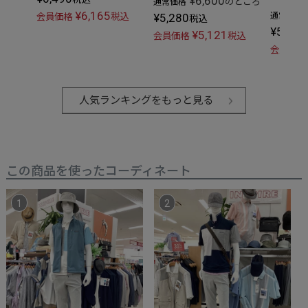
¥
6,600
のところ
通常価格
¥
6,165
¥
5,280
通常価格
会員価格
税込
税込
¥
5,192
¥
5,121
会員価格
税込
会員価格
人気ランキングをもっと見る
この商品を使ったコーディネート