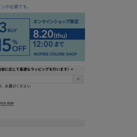
インが必要です。
内容に応じて最適なラッピングを行います）
(
必
は、お選びください
須
)
your size
ト