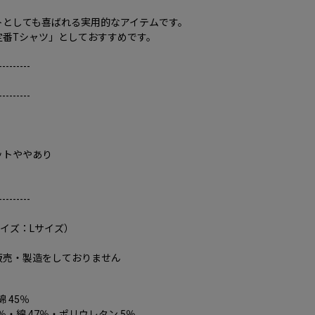
トとしても喜ばれる実用的なアイテムです。
定番Tシャツ」としておすすめです。
---------
---------
ットややあり
---------
サイズ：Lサイズ）
販売・製造をしておりません
 45％
％・綿 47％・ポリウレタン 5％