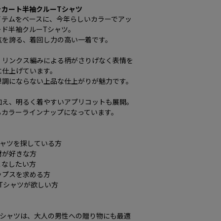
ャカート半袖クルーTシャツ
イテムをベースに、今年らしいカラーでアッ
ード半袖クルーTシャツ。
気を誇る、着回し力の高い一着です。
、リンクス編みによる柄がさりげなく表情を
に仕上げています。
単調にならない上品な仕上がりが魅力です。
加え、明るく着やすいアプリコットも展開。
るカラーラインナップになっています。
シャツを探している方
材が好きな方
こなしたい方
ップスを求める方
Tシャツが欲しい方
Tシャツは、大人の男性への贈り物にも最適