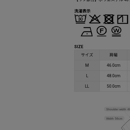
洗濯表示
SIZE
サイズ
肩幅
M
46.0cm
L
48.0cm
LL
50.0cm
Shoulder width
4
Width
56cm