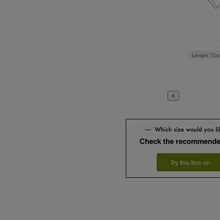
Length
71c
Check the recommende
Try this item on