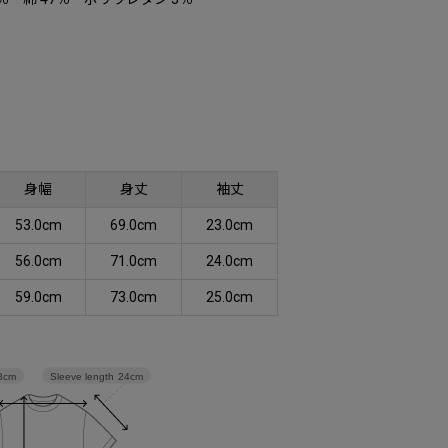
身幅
身丈
袖丈
53.0cm
69.0cm
23.0cm
56.0cm
71.0cm
24.0cm
59.0cm
73.0cm
25.0cm
Sleeve length
24cm
8cm