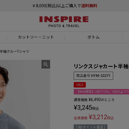
￥8,000(税込)以上ご購入で
送料無料
カットソー
・ニット
ボトム
半袖クルーTシャツ
リンクスジャカート半袖
商品番号
HYM-22271
SALE
【Web限定】2点で12%、3点以上で15
¥
6,490
通常価格
のところ
¥
3,245
税込
¥
3,212
会員価格
税込
[
32
ポイント進呈 ]