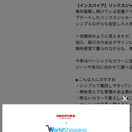
【インスパイア】リンクスジ
毎年提案し続けている定番ア
プデートしたリンクスジャカ
シンプルながらも安定した人
一見無地のように見えますが
加え、奥行きのあるデザイン
無地感覚で着られながらも、
今季はベーシックなカラーに
シーンや気分に合わせて選べ
■ こんな人におすすめ
・シンプルで着回しやすいT
・無地見えでも表情のある素
・明るいカラーで夏らしく着
・ベーシックで長く使えるト
・インナーでも1枚でも使える
■ ギフトにもおすすめ
シンプルで着やすいリンクス