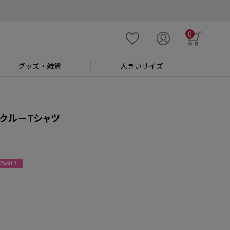
0
グッズ
・雑貨
大きい
サイズ
クルーTシャツ
%off！