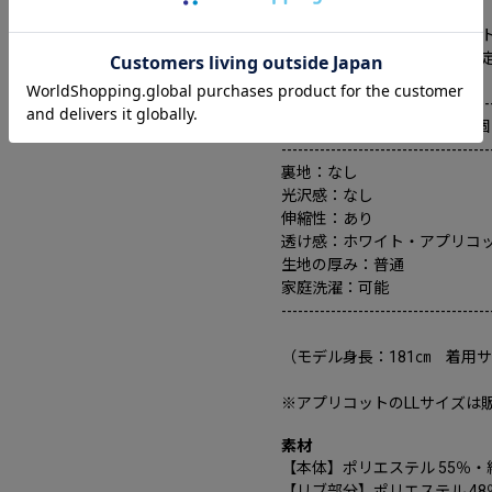
です。
無地見えで使いやすく、ギフ
「さりげなく質感で差がつく
--------------------------------------
・ポケットは胸ポケット全1個
--------------------------------------
裏地：なし
光沢感：なし
伸縮性：あり
透け感：ホワイト・アプリコ
生地の厚み：普通
家庭洗濯：可能
--------------------------------------
（モデル身長：181㎝ 着用
※アプリコットのLLサイズは
素材
【本体】ポリエステル 55％・綿
【リブ部分】ポリエステル 48