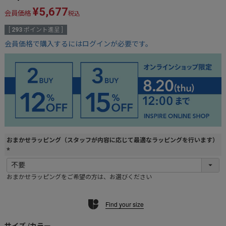
¥
5,677
会員価格
税込
[
293
ポイント進呈 ]
会員価格で購入するにはログインが必要です。
おまかせラッピング（スタッフが内容に応じて最適なラッピングを行います）
(
必
おまかせラッピングをご希望の方は、お選びください
須
)
Find your size
サイズ
カラー