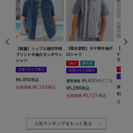
【吸水速乾】タテ柄半袖ポ
【吸水速
【軽量】リップル幾何学柄
ロシャツ
トアップ
プリント半袖ボタンダウン
下セット
シャツ
SALE
再入荷
SALE
大きいサイズあり
大きいサイズあり
大きいサ
¥
6,490
¥
6,600
税込
のところ
通常価格
¥
6,165
¥
5,280
通常価格
会員価格
税込
税込
¥
5,192
¥
5,121
会員価格
税込
会員価格
人気ランキングをもっと見る