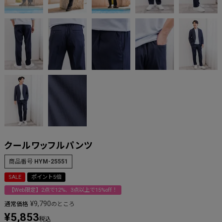
クールワッフルパンツ
商品番号
HYM-25551
SALE
ポイント5倍
【Web限定】2点で12%、3点以上で15%off！
¥
9,790
通常価格
のところ
¥
5,853
税込