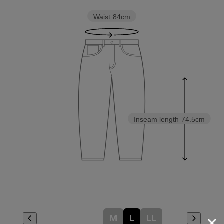
Waist
84cm
Inseam length
74.5cm
M
L
LL