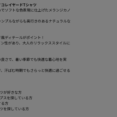
ノコレイヤードTシャツ
めでソフトな色表現に仕上げたメランジカノ
シンプルながらも奥行きのあるナチュラルな
ド風ディテールがポイント！
イン性があり、大人のリラックススタイルに
の良さで、暑い季節でも快適な着心地を実
で、汗ばむ時期でもさらっと快適に過ごせる
ャツが好きな方
ップスを探している方
する方
ャツを探している方