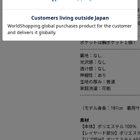
■ ギフトにもおすすめ
軽やかで快適な機能Tシャツ
吸水速乾で実用性も高く、ギ
「さりげなくおしゃれに見え
--------------------------------------
ポケットは胸ポケット１個！
--------------------------------------
裏地：なし
光沢感：なし
透け感：なし
伸縮性：あり
生地の厚み：普通
家庭洗濯：可能
--------------------------------------
（モデル身長：181㎝ 着用
素材
【本体】ポリエステル 100％
【レイヤード部分】ポリエステル
【リブ部分】ポリエステル 65％