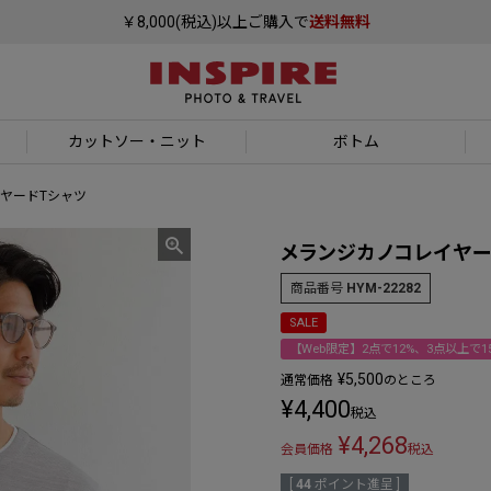
￥8,000(税込)以上ご購入で
送料無料
カットソー
・ニット
ボトム
ヤードTシャツ
メランジカノコレイヤー
商品番号
HYM-22282
SALE
【Web限定】2点で12%、3点以上で15
¥
5,500
通常価格
のところ
¥
4,400
税込
¥
4,268
会員価格
税込
[
44
ポイント進呈 ]