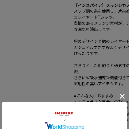
【インスパイア】メランジカ
スラブ調の糸を使用し、片染
コレイヤードTシャツ。
表情のあるメランジ素材が、
雰囲気を演出します。
衿のデザインと裾のレイヤー
カジュアルすぎず程よくデザ
ぴったりです。
さらりとした肌触りと通気性
現。
さらに≪吸水速乾≫機能付き
実用性の高いアイテムです。
■ こんな人におすすめ
・ナチュラルな風合いのTシ
・1枚でデザイン性のあるト
・吸水速乾など機能性を重視
・涼しく快適に過ごせるTシ