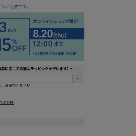
インが必要です。
内容に応じて最適なラッピングを行います）
(
必
は、お選びください
須
)
your size