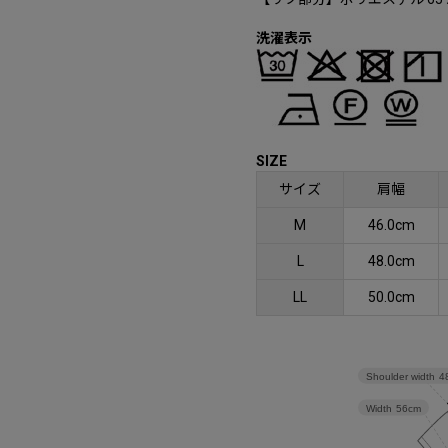
洗濯表示
SIZE
サイズ
肩幅
M
46.0cm
L
48.0cm
LL
50.0cm
Shoulder width
4
Width
56cm