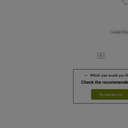
Length
71c
Check the recommende
Try this item on