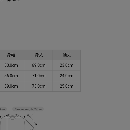
身幅
身丈
袖丈
53.0cm
69.0cm
23.0cm
56.0cm
71.0cm
24.0cm
59.0cm
73.0cm
25.0cm
Sleeve length
24cm
8cm