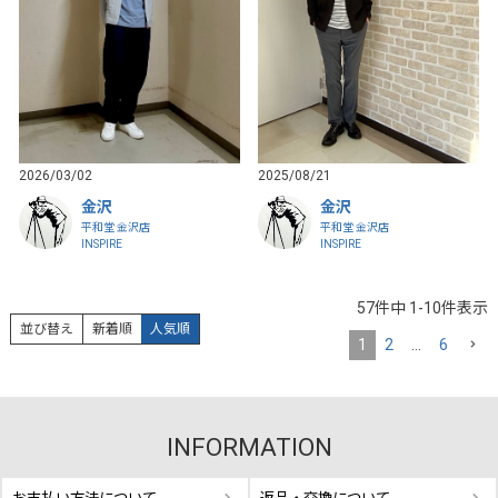
2026/03/02
2025/08/21
金沢
金沢
平和堂 金沢店
平和堂 金沢店
INSPIRE
INSPIRE
57
件中
1
-
10
件表示
並び替え
新着順
人気順
1
2
…
6
INFORMATION