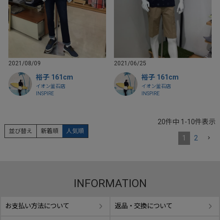
2021/08/09
2021/06/25
裕子 161cm
裕子 161cm
イオン釜石店
イオン釜石店
INSPIRE
INSPIRE
20
件中
1
-
10
件表示
並び替え
新着順
人気順
1
2
INFORMATION
お支払い方法について
返品・交換について