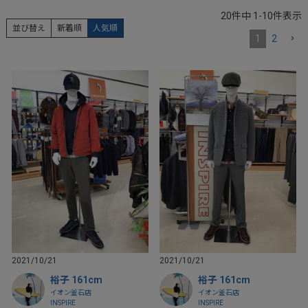
20
件中
1
-
10
件表示
並び替え
新着順
人気順
1
2
2021/10/21
2021/10/21
裕子 161cm
裕子 161cm
イオン釜石店
イオン釜石店
INSPIRE
INSPIRE