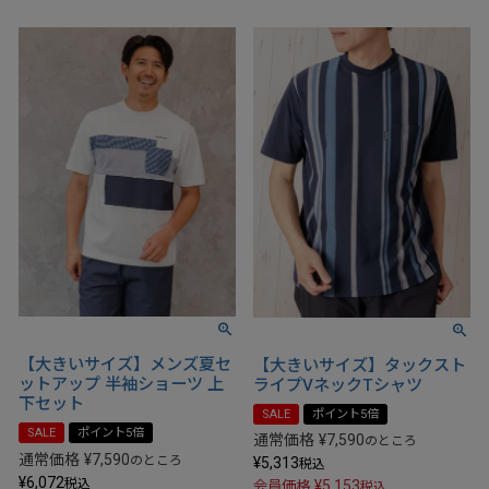
【大きいサイズ】メンズ夏セ
【大きいサイズ】タックスト
ットアップ 半袖ショーツ 上
ライプVネックTシャツ
下セット
SALE
ポイント5倍
SALE
ポイント5倍
通常価格
¥
7,590
のところ
通常価格
¥
7,590
のところ
¥
5,313
税込
¥
6,072
税込
¥
5,153
会員価格
税込