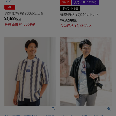
ャツ
SALE
大きいサイズあり
SALE
ポイント5倍
通常価格
¥
8,800
のところ
通常価格
¥
7,040
のところ
¥
4,400
税込
¥
4,928
税込
¥
4,356
会員価格
税込
¥
4,780
会員価格
税込