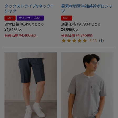
タックストライプVネックT
異素材切替半袖共衿ポロシャ
シャツ
ツ
SALE
大きいサイズあり
SALE
通常価格
¥
6,490
通常価格
¥
9,790
のところ
のところ
¥
4,543
¥
4,895
税込
税込
¥
4,406
¥
4,846
会員価格
会員価格
税込
税込
5.00
（
1
）