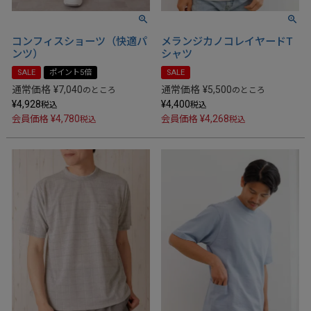
コンフィスショーツ（快適パ
メランジカノコレイヤードT
ンツ）
シャツ
SALE
ポイント5倍
SALE
通常価格
¥
7,040
通常価格
¥
5,500
のところ
のところ
¥
4,928
¥
4,400
税込
税込
¥
4,780
¥
4,268
会員価格
会員価格
税込
税込