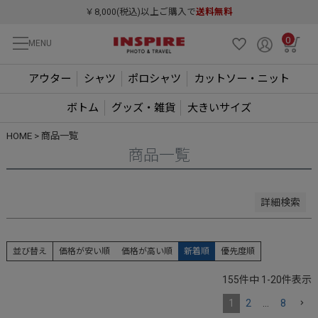
予約商品のみを表示
￥8,000(税込)以上ご購入で
送料無料
並び順
0
MENU
新着順
登録順
アウター
シャツ
ポロシャツ
カットソー・ニット
価格が安い順
価格が高い順
ボトム
グッズ・雑貨
大きいサイズ
優先度順
レビュー順
HOME
商品一覧
キーワードヒット順
商品一覧
検索
詳細検索
並び替え
価格が安い順
価格が高い順
新着順
優先度順
155
件中
1
-
20
件表示
1
2
…
8