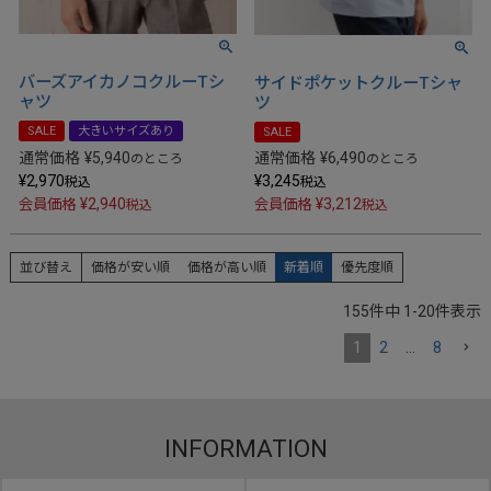
バーズアイカノコクルーTシ
サイドポケットクルーTシャ
ャツ
ツ
SALE
大きいサイズあり
SALE
通常価格
¥
5,940
通常価格
¥
6,490
のところ
のところ
¥
2,970
¥
3,245
税込
税込
¥
2,940
¥
3,212
会員価格
会員価格
税込
税込
並び替え
価格が安い順
価格が高い順
新着順
優先度順
155
件中
1
-
20
件表示
1
2
…
8
INFORMATION