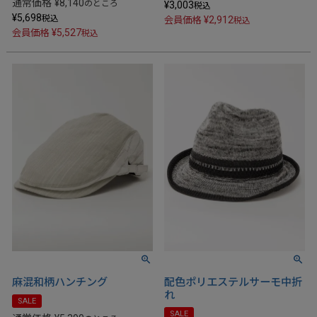
通常価格
¥
8,140
のところ
¥
3,003
税込
¥
5,698
税込
¥
2,912
会員価格
税込
¥
5,527
会員価格
税込
麻混和柄ハンチング
配色ポリエステルサーモ中折
れ
SALE
SALE