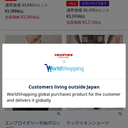
SALE
大きいサイズあり
通常価格
¥
4,840
のところ
通常価格
¥
6,490
のところ
¥
3,388
税込
¥
3,245
税込
¥
3,286
会員価格
税込
¥
3,212
会員価格
税込
エンブロイダリー半袖ポロシ
テックリネンショーツ