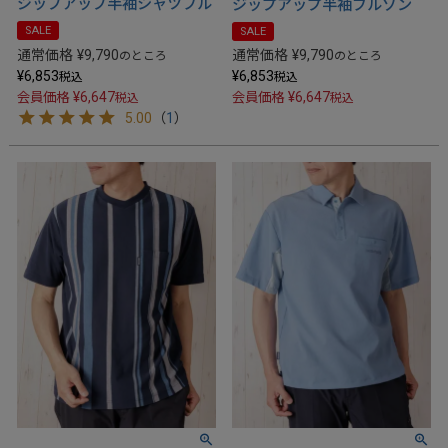
ジップアップ半袖シャツブル
ジップアップ半袖ブルゾン
SALE
SALE
通常価格
¥
9,790
通常価格
¥
9,790
のところ
のところ
¥
6,853
¥
6,853
税込
税込
¥
6,647
¥
6,647
会員価格
会員価格
税込
税込
5.00
（
1
）