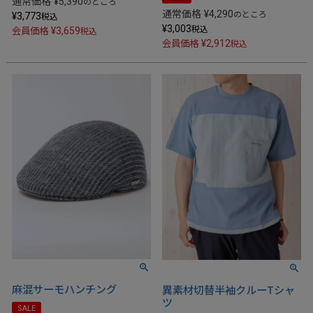
通常価格
¥
5,390
のところ
通常価格
¥
4,290
のところ
¥
3,773
税込
¥
3,003
税込
¥
3,659
会員価格
税込
¥
2,912
会員価格
税込
麻混サーモハンチング
異素材切替半袖クルーTシャ
ツ
SALE