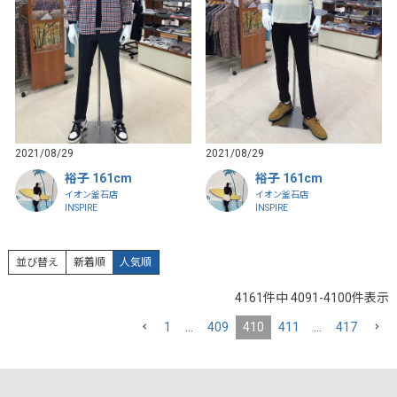
2021/08/29
2021/08/29
裕子 161cm
裕子 161cm
イオン釜石店
イオン釜石店
INSPIRE
INSPIRE
並び替え
新着順
人気順
4161
件中
4091
-
4100
件表示
1
…
409
410
411
…
417