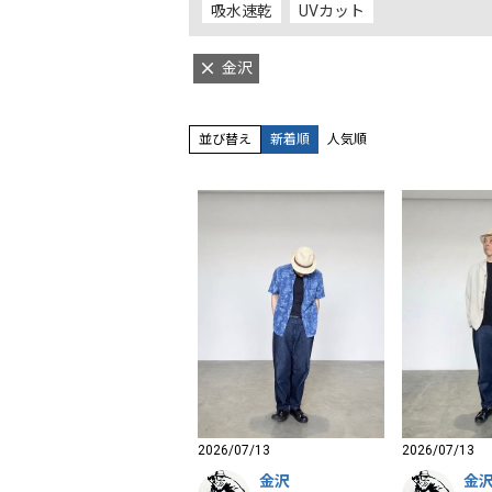
吸水速乾
UVカット
金沢
並び替え
新着順
人気順
2026/07/13
2026/07/13
金沢
金