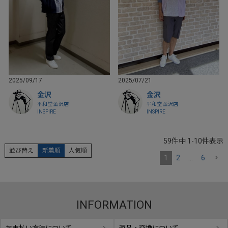
2025/09/17
2025/07/21
金沢
金沢
平和堂 金沢店
平和堂 金沢店
INSPIRE
INSPIRE
59
件中
1
-
10
件表示
並び替え
新着順
人気順
1
2
…
6
INFORMATION