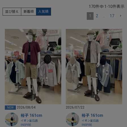
170
件中
1
-
10
件表示
並び替え
新着順
人気順
1
2
…
17
2026/08/04
2026/07/22
NEW
裕子 161cm
裕子 161cm
イオン釜石店
イオン釜石店
INSPIRE
INSPIRE