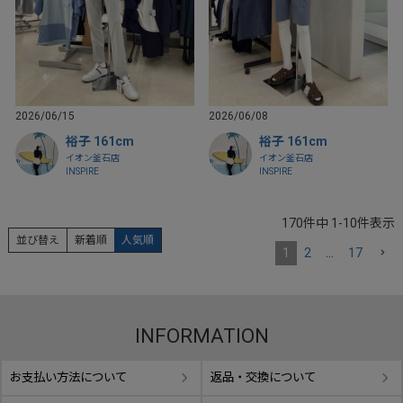
2026/06/15
2026/06/08
裕子 161cm
裕子 161cm
イオン釜石店
イオン釜石店
INSPIRE
INSPIRE
170
件中
1
-
10
件表示
並び替え
新着順
人気順
1
2
…
17
INFORMATION
お支払い方法について
返品・交換について