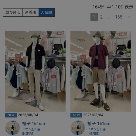
1645
件中
1
-
10
件表示
並び替え
新着順
人気順
1
2
…
165
2026/08/04
2026/08/04
NEW
NEW
裕子 161cm
裕子 161cm
イオン釜石店
イオン釜石店
INSPIRE
INSPIRE