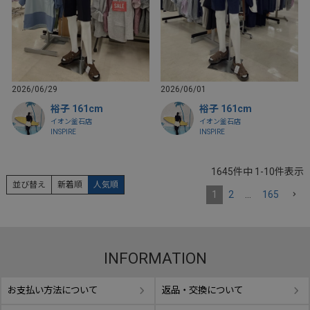
2026/06/29
2026/06/01
裕子 161cm
裕子 161cm
イオン釜石店
イオン釜石店
INSPIRE
INSPIRE
1645
件中
1
-
10
件表示
並び替え
新着順
人気順
1
2
…
165
INFORMATION
お支払い方法について
返品・交換について