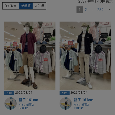
2587
件中
1
-
10
件表示
並び替え
新着順
人気順
1
2
…
259
2026/08/04
2026/08/04
NEW
NEW
裕子 161cm
裕子 161cm
イオン釜石店
イオン釜石店
INSPIRE
INSPIRE