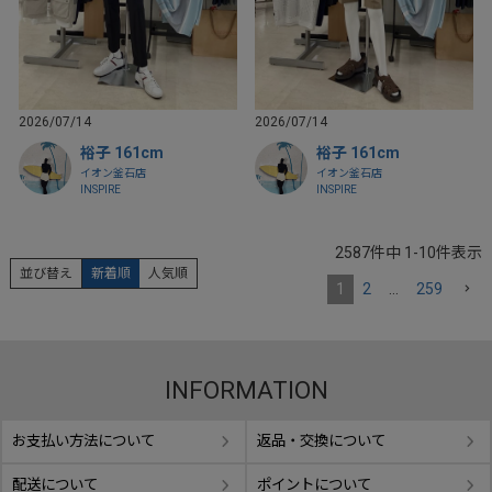
2026/07/14
2026/07/14
裕子 161cm
裕子 161cm
イオン釜石店
イオン釜石店
INSPIRE
INSPIRE
2587
件中
1
-
10
件表示
並び替え
新着順
人気順
1
2
…
259
INFORMATION
お支払い方法について
返品・交換について
配送について
ポイントについて