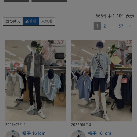
565
件中
1
-
10
件表示
並び替え
新着順
人気順
1
2
…
57
2026/07/14
2026/06/13
裕子 161cm
裕子 161cm