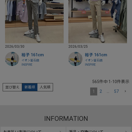
2026/03/30
2026/03/25
裕子 161cm
裕子 161cm
イオン釜石店
イオン釜石店
INSPIRE
INSPIRE
565
件中
1
-
10
件表示
並び替え
新着順
人気順
1
2
…
57
INFORMATION