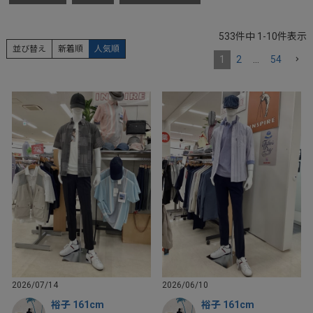
533
件中
1
-
10
件表示
並び替え
新着順
人気順
1
2
…
54
2026/07/14
2026/06/10
裕子 161cm
裕子 161cm