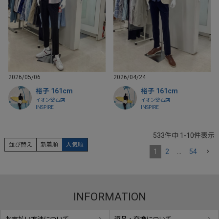
2026/05/06
2026/04/24
裕子 161cm
裕子 161cm
イオン釜石店
イオン釜石店
INSPIRE
INSPIRE
533
件中
1
-
10
件表示
並び替え
新着順
人気順
1
2
…
54
INFORMATION