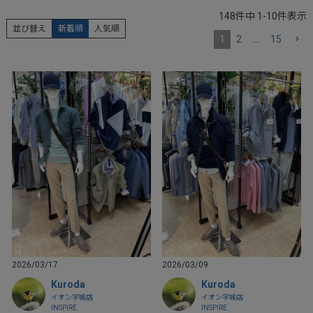
148
件中
1
-
10
件表示
並び替え
新着順
人気順
1
2
…
15
2026/03/17
2026/03/09
Kuroda
Kuroda
イオン宇城店
イオン宇城店
INSPIRE
INSPIRE