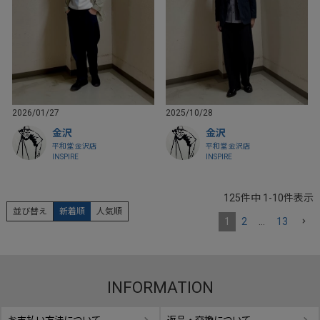
2026/01/27
2025/10/28
金沢
金沢
平和堂 金沢店
平和堂 金沢店
INSPIRE
INSPIRE
125
件中
1
-
10
件表示
並び替え
新着順
人気順
1
2
…
13
INFORMATION