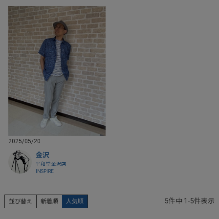
2025/05/20
金沢
平和堂 金沢店
INSPIRE
5
件中
1
-
5
件表示
並び替え
新着順
人気順