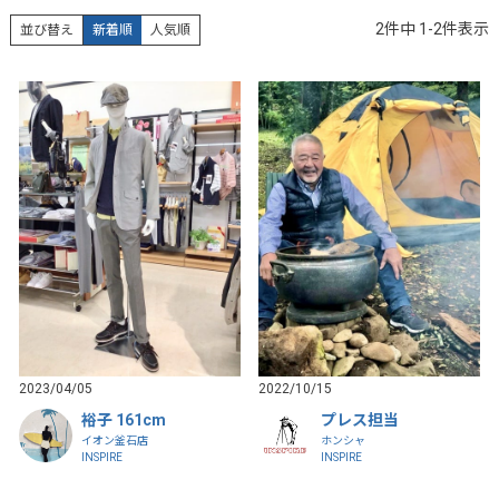
2
件中
1
-
2
件表示
並び替え
新着順
人気順
2023/04/05
2022/10/15
裕子 161cm
プレス担当
イオン釜石店
ホンシャ
INSPIRE
INSPIRE