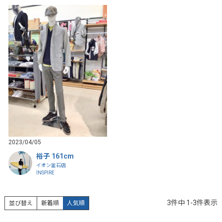
2023/04/05
裕子 161cm
イオン釜石店
INSPIRE
3
件中
1
-
3
件表示
並び替え
新着順
人気順