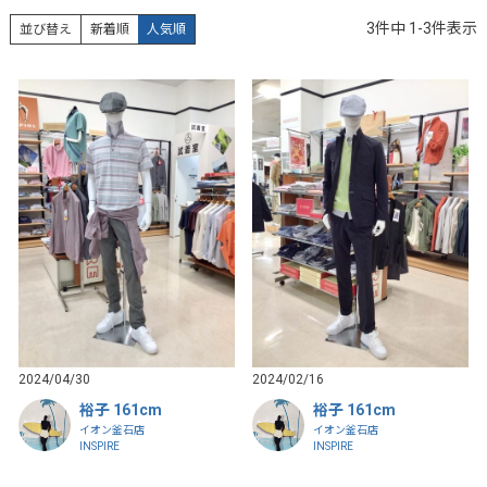
3
件中
1
-
3
件表示
並び替え
新着順
人気順
2024/04/30
2024/02/16
裕子 161cm
裕子 161cm
イオン釜石店
イオン釜石店
INSPIRE
INSPIRE