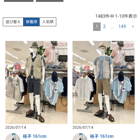
1483
件中
1
-
10
件表示
並び替え
新着順
人気順
1
2
…
149
2026/07/14
2026/07/14
裕子 161cm
裕子 161cm