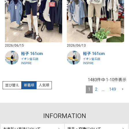
2026/06/15
2026/06/13
裕子 161cm
裕子 161cm
イオン釜石店
イオン釜石店
INSPIRE
INSPIRE
1483
件中
1
-
10
件表示
並び替え
新着順
人気順
1
2
…
149
INFORMATION