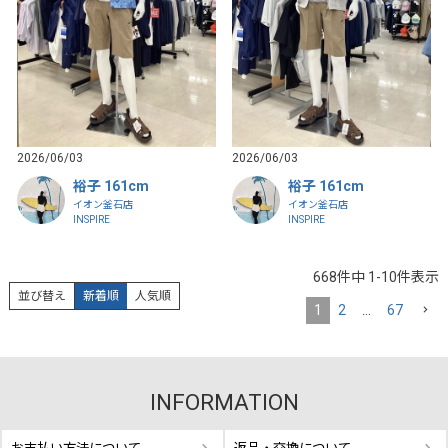
2026/06/03
2026/06/03
裕子 161cm
裕子 161cm
イオン釜石店
イオン釜石店
INSPIRE
INSPIRE
668
件中
1
-
10
件表示
並び替え
新着順
人気順
1
2
…
67
INFORMATION