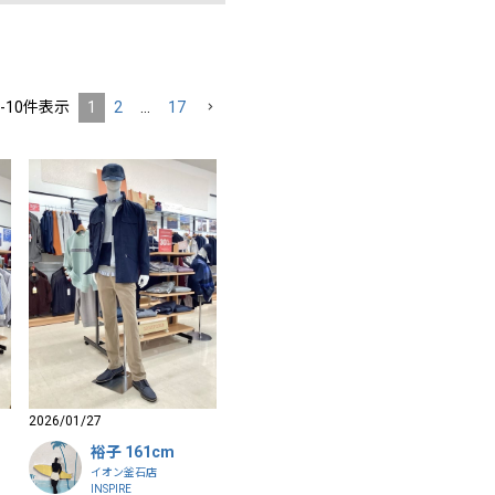
-
10
件表示
1
2
…
17
2026/01/27
裕子 161cm
イオン釜石店
INSPIRE