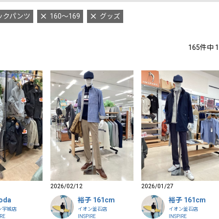
ックパンツ
160～169
グッズ
165
件中
1
2026/02/12
2026/01/27
oda
裕子 161cm
裕子 161cm
ン宇城店
イオン釜石店
イオン釜石店
IRE
INSPIRE
INSPIRE