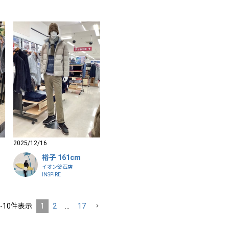
2025/12/16
裕子 161cm
イオン釜石店
INSPIRE
-
10
件表示
1
2
…
17