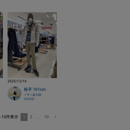
2025/12/16
裕子 161cm
イオン釜石店
INSPIRE
-
10
件表示
1
2
…
10