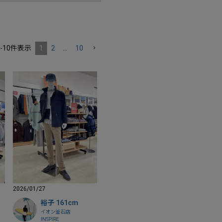
-
10
件表示
1
2
…
10
2026/01/27
裕子 161cm
イオン釜石店
INSPIRE