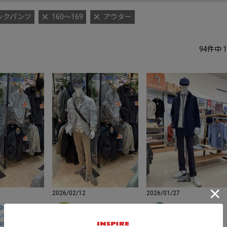
ックパンツ
160～169
アウター
94
件中
1
2026/02/12
2026/01/27
oda
Kuroda
裕子 161cm
ン宇城店
イオン宇城店
イオン釜石店
IRE
INSPIRE
INSPIRE