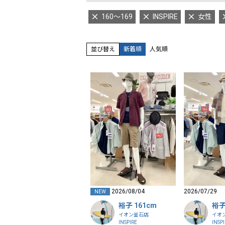
160～169
INSPIRE
女性
並び替え
新着順
人気順
2026/08/04
2026/07/29
NEW
裕子 161cm
裕子
イオン釜石店
イオ
INSPIRE
INSP