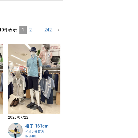
10
件表示
1
2
…
242
2026/07/22
裕子 161cm
イオン釜石店
INSPIRE