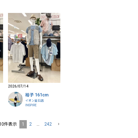
2026/07/14
裕子 161cm
イオン釜石店
INSPIRE
10
件表示
1
2
…
242