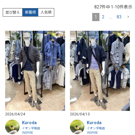
827
件中
1
-
10
件表示
並び替え
新着順
人気順
1
2
…
83
2026/04/24
2026/04/13
Kuroda
Kuroda
イオン宇城店
イオン宇城店
INSPIRE
INSPIRE