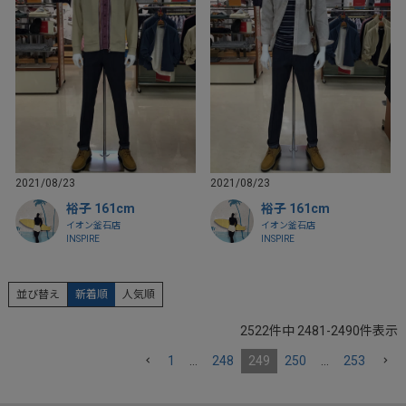
2021/08/23
2021/08/23
裕子 161cm
裕子 161cm
イオン釜石店
イオン釜石店
INSPIRE
INSPIRE
並び替え
新着順
人気順
2522
件中
2481
-
2490
件表示
1
…
248
249
250
…
253