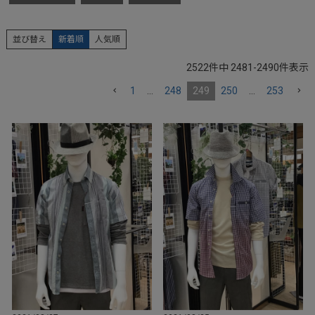
並び替え
新着順
人気順
2522
件中
2481
-
2490
件表示
1
…
248
249
250
…
253