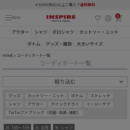
￥8,000(税込)以上ご購入で
送料無料
0
MENU
アウター
シャツ
ポロシャツ
カットソー・ニット
ボトム
グッズ・雑貨
大きいサイズ
HOME
コーディネート一覧
コーディネート一覧
絞り込む
グッズ
カットソー・ニット
ボトム
ストレッチ
シャツ
アウター
クイックドライ
イージーケア
TioTioファブリック（抗菌･消臭･速乾）
160～169
女性
シャツ