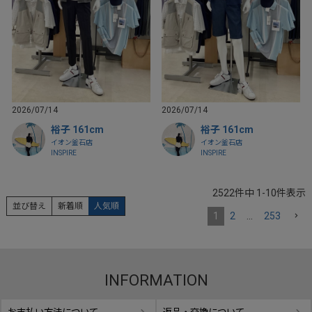
2026/07/14
2026/07/14
裕子 161cm
裕子 161cm
イオン釜石店
イオン釜石店
INSPIRE
INSPIRE
2522
件中
1
-
10
件表示
並び替え
新着順
人気順
1
2
…
253
INFORMATION