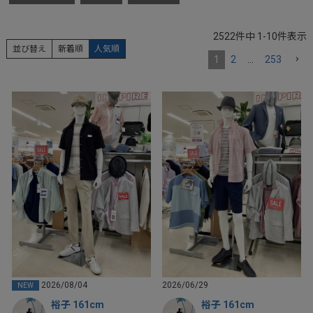
2522
件中
1
-
10
件表示
並び替え
新着順
人気順
1
2
…
253
2026/08/04
2026/06/29
NEW
裕子 161cm
裕子 161cm