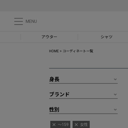
MENU
アウター
シャツ
HOME
コーディネート一覧
身長
ブランド
性別
～159
女性