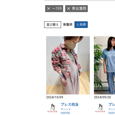
～159
男女兼用
並び替え
新着順
人気順
2024/10/09
2024/09/20
プレス担当
プ
ホンシャ
ホン
INSPIRE
INSP