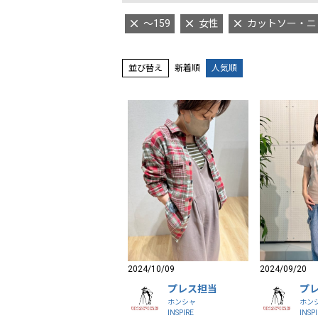
～159
女性
カットソー・ニ
並び替え
新着順
人気順
2024/10/09
2024/09/20
プレス担当
プ
ホンシャ
ホン
INSPIRE
INSP