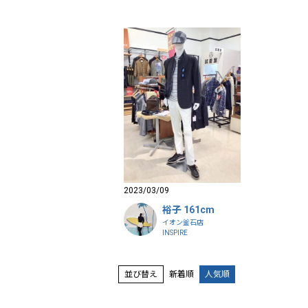
2023/03/09
裕子 161cm
イオン釜石店
INSPIRE
並び替え
新着順
人気順