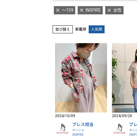
～159
INSPIRE
女性
並び替え
新着順
人気順
2024/10/09
2024/09/20
プレス担当
プ
ホンシャ
ホン
INSPIRE
INSP