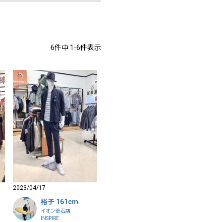
6
件中
1
-
6
件表示
2023/04/17
裕子 161cm
イオン釜石店
INSPIRE