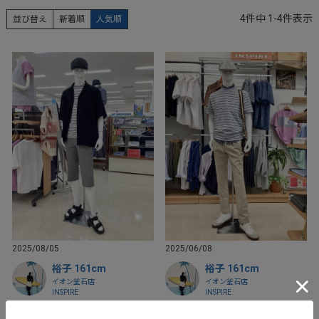
4
件中
1
-
4
件表示
並び替え
新着順
人気順
2025/08/05
2025/06/08
裕子 161cm
裕子 161cm
イオン釜石店
イオン釜石店
INSPIRE
INSPIRE