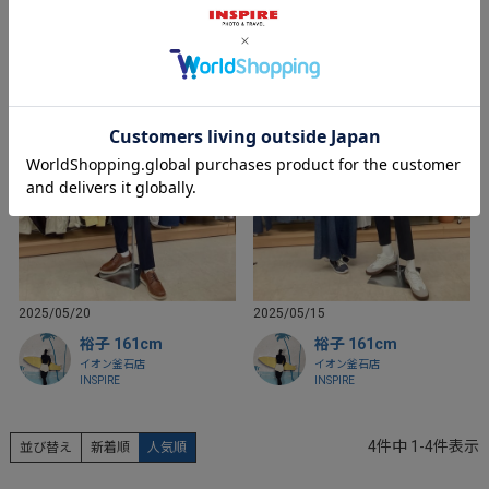
2025/05/20
2025/05/15
裕子 161cm
裕子 161cm
イオン釜石店
イオン釜石店
INSPIRE
INSPIRE
4
件中
1
-
4
件表示
並び替え
新着順
人気順