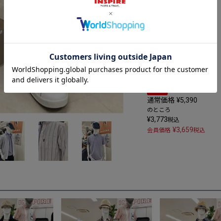
麻混和柄ハンチング
02 ネイビー
57～59
SALE
通常価格
¥
5,390
のところ
¥
3,773
税込
¥
3,659
会員価格
税込