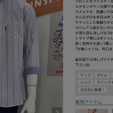
フロントのファスナー
えボタンダウン仕様で
ススメです。色違いでGE
そんなポロを本日はオフ
サラッとした肌触りが
カジュアル過ぎない大
が見た目も涼しげな7
トライプ柄にはオシャ
良く気持ちの良い1着に
7分袖シャツは、秋口ま
釜石店では涼しげアイ
下さい🤗
グッズ
ボトム
シャツ
クイック
父の日に最適！
着用アイテム