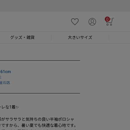
0
グッズ
・雑貨
大きい
サイズ
61cm
E
釜石店
レな1着✨

感がサラサラと気持ちの良い半袖ポロシャ
きですから、暑い夏でも快適な着心地です。