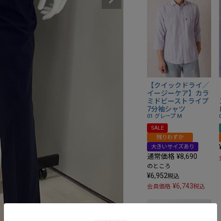
【クイックドライ／
イージーケア】カラ
ミドビーストライプ
7分袖シャツ
01 グレープ
M
SALE
残りわずか
大きいサイズあり
通常価格
¥
8,690
のところ
¥
6,952
税込
¥
6,743
会員価格
税込