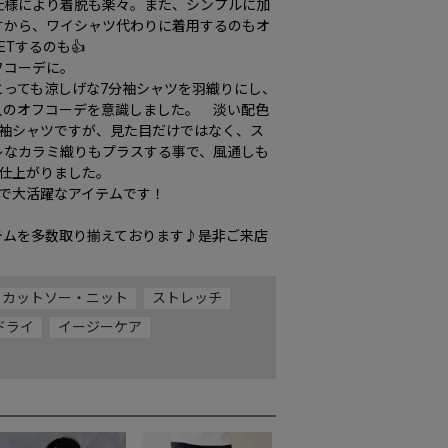
仕様により着脱も楽々。また、シンプルに加
すから、ワイシャツ代わりに着用するのもオ
Tするのも👍

コーデに。

とっても涼しげな7分袖シャツを羽織りにし、
人のオフコーデを意識しました。　淡い配色
分袖シャツですが、見た目だけではなく、ス
レなカラミ織りもプラスする事で、風通しも
仕上がりました。

で大活躍なアイテムです！

テムを多数取り揃えております♪是非ご来店
カットソー・ニット
ストレッチ
ドライ
イージーケア