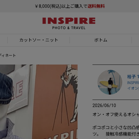
￥8,000(税込)以上ご購入で
送料無料
カットソー
・ニット
ボトム
ーディネート
裕子 1
INSPIR
イオン
2026/06/10
オン・オフ使えるオシャ
ポコポコと小さな凹凸
ツ。　接触冷感機能付