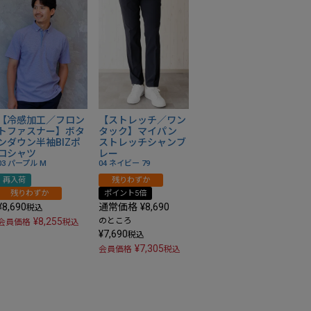
【冷感加工／フロン
【ストレッチ／ワン
トファスナー】ボタ
タック】マイパン
ンダウン半袖BIZポ
ストレッチシャンブ
ロシャツ
レー
03 パープル
M
04 ネイビー
79
再入荷
残りわずか
残りわずか
ポイント5倍
¥
8,690
通常価格
¥
8,690
税込
¥
8,255
のところ
会員価格
税込
¥
7,690
税込
¥
7,305
会員価格
税込