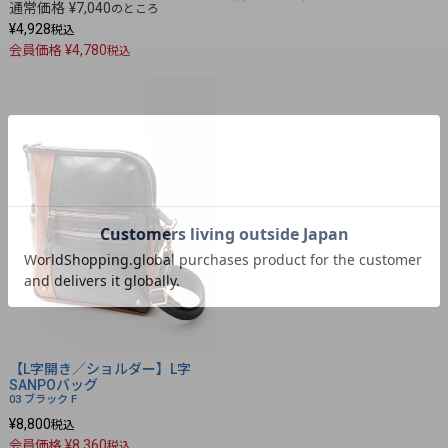
通常価格
¥
7,040
のところ
¥
4,928
税込
¥
4,780
会員価格
税込
【L字開き／ショルダー】L字
SANPOバッグ
03 ブラック
F
¥
8,800
税込
¥
8,360
会員価格
税込