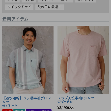
クイックドライ
父の日に最適！
着用アイテム
【吸水速乾】タテ柄半袖ポロシ
スラブ天竺半袖Tシャツ
ャツ
07 ピーチ
M
01 グレー
M
¥
3,190
税込