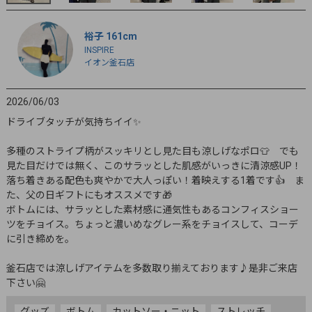
裕子 161cm
INSPIRE
イオン釜石店
2026/06/03
ドライブタッチが気持ちイイ✨

多種のストライプ柄がスッキリとし見た目も涼しげなポロ👕　でも
見た目だけでは無く、このサラッとした肌感がいっきに清涼感UP！
落ち着きある配色も爽やかで大人っぽい！着映えする1着です👍　ま
た、父の日ギフトにもオススメです🎁

ボトムには、サラッとした素材感に通気性もあるコンフィスショー
ツをチョイス。ちょっと濃いめなグレー系をチョイスして、コーデ
に引き締めを。

釜石店では涼しげアイテムを多数取り揃えております♪是非ご来店
下さい🤗
グッズ
ボトム
カットソー・ニット
ストレッチ