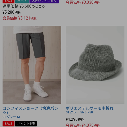
SALE
再入荷
大きいサイズあり
¥
3,030
会員価格
税込
通常価格
¥
6,600
のところ
¥
5,280
税込
¥
5,121
会員価格
税込
コンフィスショーツ（快適パン
ポリエステルサーモ中折れ
ツ）
01 グレー
56.5～58
01 グレー
M
¥
4,290
税込
SALE
ポイント5倍
¥
4,075
会員価格
税込