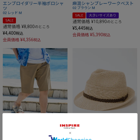
エンブロイダリー半袖ポロシャ
麻混シャンブレーワークベスト
ツ
02 ブラウン
M
02 レッド
M
SALE
大きいサイズあり
SALE
通常価格
¥
10,890
のところ
通常価格
¥
8,800
のところ
¥
5,445
税込
¥
4,400
税込
¥
5,390
会員価格
税込
¥
4,356
会員価格
税込
アクティビティショーツ
和紙地柄中折れハット