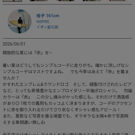
裕子 161cm
INSPIRE
イオン釜石店
2026/06/01
開放的な夏には『赤』を✨

暑い夏はどうしてもシンプルコーデに走りがち。確かに涼しげなシ
ンプルコーデはマストですよね。　でも今季はあえて『赤』を着ま
せんか？

かすれたエンブレム&ラウンドロゴ　そして、縫製付けされたレピア
など、とっても表情豊かなエンブロイダリー半袖ポロシャツ。　勿論
カラーは『赤』　この少し燻みがかった感じも、それだけで洒落感
があり◎ 1枚での着用もカッコよく決まりますが、コーデのアクセン
トに赤を取り入れるだけでさり気なくオシャレ感もアピール！

また、夏旅など写真を撮る場面でも、ギラギラな太陽➕赤で写真映
えする事間違い無し👍

釜石店ではオシャレアイテムを沢山取り揃えております♪是非ご来