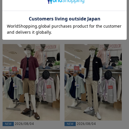
01 ベージュ
M
01 ベージュ
56.5～58
ポイント5倍
再入荷
¥
7,590
¥
4,840
税込
税込
¥
7,210
¥
4,598
会員価格
会員価格
税込
税込
その他のコーディネート
2026/08/04
2026/08/04
NEW
NEW