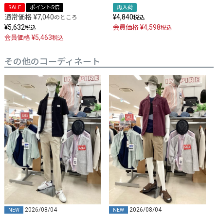
SALE
ポイント5倍
再入荷
通常価格
¥
7,040
¥
4,840
のところ
税込
¥
5,632
¥
4,598
会員価格
税込
税込
¥
5,463
会員価格
税込
その他のコーディネート
2026/08/04
2026/08/04
NEW
NEW