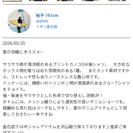
裕子 161cm
INSPIRE
イオン釜石店
2026/05/25
夏の羽織にオススメ✨

サラサラ感が清涼感のあるプリントカノコ5分袖シャツ。　大きめな
ボックス柄を散りばめた雰囲気のある1着。　またカット素材ですか
ら、ストレッチ性もありノーストレスな着心地です。

インナーには、横使いのヘリンボン柄が洒落感のあるクルーTシャツ
をチョイス。

袖・後身をサラサラとした布帛で切り替えし涼感UP！

ボトムには、メッシュ織りにより通気性の良いデニムショーツを。

綺麗めな見た目はコーデもしやすく、夏のデニムアイテムとして用
意しておきたい一本です👍

釜石店ではオシャレアイテムを沢山取り揃えております♪是非ご来
店下さい🤗