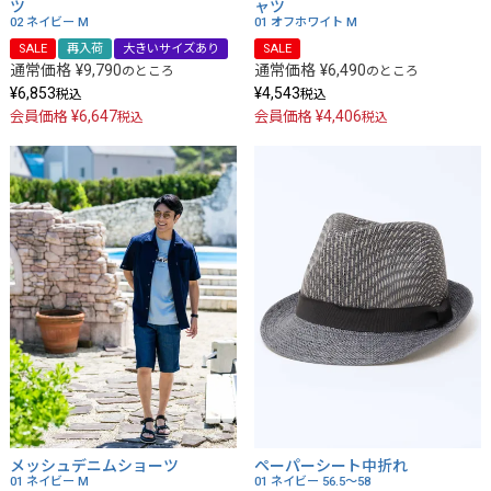
ツ
ャツ
02 ネイビー
M
01 オフホワイト
M
SALE
再入荷
大きいサイズあり
SALE
通常価格
¥
9,790
通常価格
¥
6,490
のところ
のところ
¥
6,853
¥
4,543
税込
税込
¥
6,647
¥
4,406
会員価格
会員価格
税込
税込
メッシュデニムショーツ
ペーパーシート中折れ
01 ネイビー
M
01 ネイビー
56.5～58