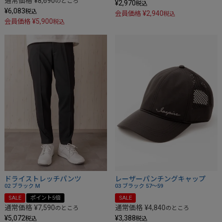
通常価格
¥
8,690
のところ
¥
2,970
税込
¥
6,083
税込
¥
2,940
会員価格
税込
¥
5,900
会員価格
税込
ドライストレッチパンツ
レーザーパンチングキャップ
02 ブラック
M
03 ブラック
57～59
SALE
ポイント5倍
SALE
通常価格
¥
7,590
通常価格
¥
4,840
のところ
のところ
¥
5,072
¥
3,388
税込
税込