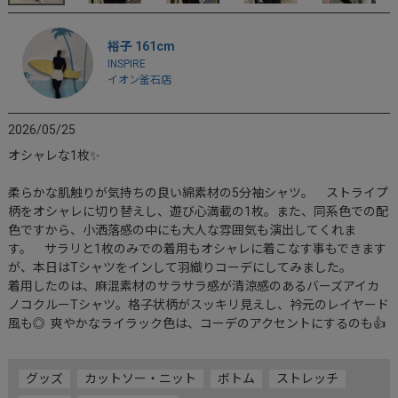
裕子 161cm
INSPIRE
イオン釜石店
2026/05/25
オシャレな1枚✨

柔らかな肌触りが気持ちの良い綿素材の5分袖シャツ。　ストライプ
柄をオシャレに切り替えし、遊び心満載の1枚。また、同系色での配
色ですから、小洒落感の中にも大人な雰囲気も演出してくれま
す。　サラリと1枚のみでの着用もオシャレに着こなす事もできます
が、本日はTシャツをインして羽織りコーデにしてみました。

着用したのは、麻混素材のサラサラ感が清涼感のあるバーズアイカ
ノコクルーTシャツ。格子状柄がスッキリ見えし、衿元のレイヤード
風も◎  爽やかなライラック色は、コーデのアクセントにするのも👍

グッズ
カットソー・ニット
ボトム
ストレッチ