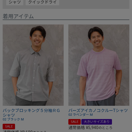
シャツ
クイックドライ
着用アイテム
バックブロッキング５分袖ＲＧ
バーズアイカノコクルーTシャツ
シャツ
02 ラベンダー
M
02 ブラック
M
SALE
大きいサイズあり
SALE
通常価格
¥
5,940
のところ