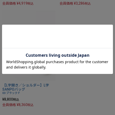
¥
4,919
¥
3,286
会員価格
会員価格
税込
税込
【L字開き／ショルダー】L字
SANPOバッグ
03 ブラック
F
¥
8,800
税込
¥
8,360
会員価格
税込