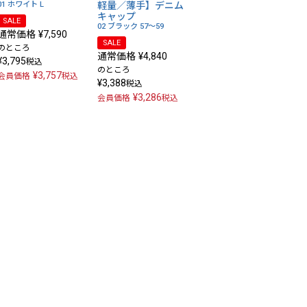
01 ホワイト
L
軽量／薄手】デニム
キャップ
SALE
02 ブラック
57～59
通常価格
¥
7,590
SALE
のところ
通常価格
¥
4,840
¥
3,795
税込
のところ
¥
3,757
会員価格
税込
¥
3,388
税込
¥
3,286
会員価格
税込