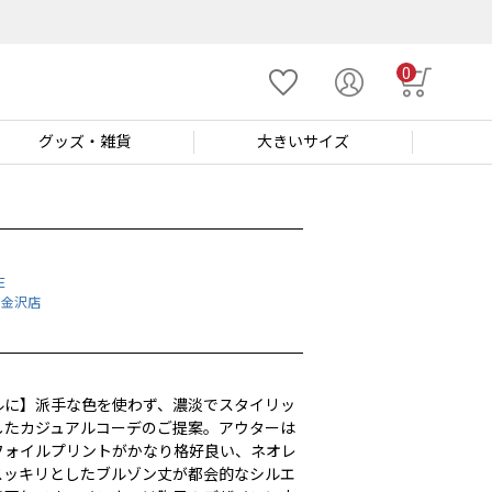
0
グッズ
・雑貨
大きい
サイズ
E
 金沢店
m
ルに】派手な色を使わず、濃淡でスタイリッ
したカジュアルコーデのご提案。アウターは
フォイルプリントがかなり格好良い、ネオレ
スッキリとしたブルゾン丈が都会的なシルエ