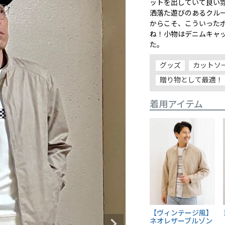
ットを出していて良い
洒落た遊びのあるクル
からこそ、こういった
ね！小物はデニムキャ
た。
グッズ
カットソ
贈り物として最適！
着用アイテム
【ヴィンテージ風】
ネオレザーブルゾン