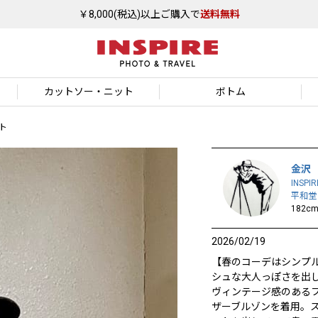
￥8,000(税込)以上ご購入で
送料無料
カットソー
・ニット
ボトム
ト
金沢
INSPIR
平和堂
182c
2026/02/19
【春のコーデはシンプ
シュな大人っぽさを出
ヴィンテージ感のある
ザーブルゾンを着用。