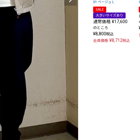
01 ベージュ
L
SALE
大きいサイズあり
通常価格
¥
17,600
のところ
¥
8,800
税込
¥
8,712
会員価格
税込