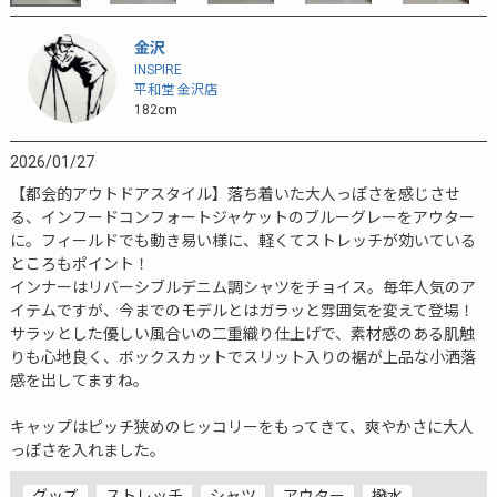
金沢
INSPIRE
平和堂 金沢店
182cm
2026/01/27
【都会的アウトドアスタイル】落ち着いた大人っぽさを感じさせ
る、インフードコンフォートジャケットのブルーグレーをアウター
に。フィールドでも動き易い様に、軽くてストレッチが効いている
ところもポイント！

インナーはリバーシブルデニム調シャツをチョイス。毎年人気のア
イテムですが、今までのモデルとはガラッと雰囲気を変えて登場！

サラッとした優しい風合いの二重織り仕上げで、素材感のある肌触
りも心地良く、ボックスカットでスリット入りの裾が上品な小洒落
感を出してますね。

キャップはピッチ狭めのヒッコリーをもってきて、爽やかさに大人
っぽさを入れました。
グッズ
ストレッチ
シャツ
アウター
撥水