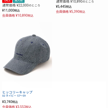
SALE
再入荷
通常価格
¥
10,890
のところ
通常価格
¥
22,000
のところ
¥
5,445
税込
¥
11,000
税込
¥
5,390
会員価格
税込
¥
10,890
会員価格
税込
ヒッコリーキャップ
02 ネイビー
57～59
¥
3,740
税込
¥
3,553
会員価格
税込