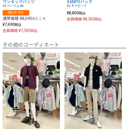
ワンタックパンツ
SANPOバッグ
02 ベージュ
85
02 ネイビー
F
¥
8,800
残りわずか
税込
通常価格
¥
8,690
のところ
¥
8,360
会員価格
税込
¥
7,690
税込
¥
7,305
会員価格
税込
その他のコーディネート