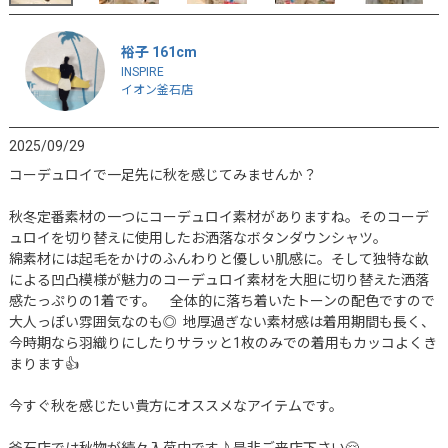
裕子 161cm
INSPIRE
イオン釜石店
2025/09/29
コーデュロイで一足先に秋を感じてみませんか？

秋冬定番素材の一つにコーデュロイ素材がありますね。そのコーデ
ュロイを切り替えに使用したお洒落なボタンダウンシャツ。

綿素材には起毛をかけのふんわりと優しい肌感に。そして独特な畝
による凹凸模様が魅力のコーデュロイ素材を大胆に切り替えた洒落
感たっぷりの1着です。　全体的に落ち着いたトーンの配色ですので
大人っぽい雰囲気なのも◎  地厚過ぎない素材感は着用期間も長く、
今時期なら羽織りにしたりサラッと1枚のみでの着用もカッコよくき
まります👍

今すぐ秋を感じたい貴方にオススメなアイテムです。

釜石店では秋物が続々入荷中です♪是非ご来店下さい🤗