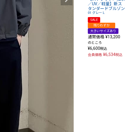
／UV／軽量】新ス
タンダードブルゾン
01 グレー
L
SALE
残りわずか
大きいサイズあり
通常価格
¥
13,200
のところ
¥
6,600
税込
¥
6,534
会員価格
税込