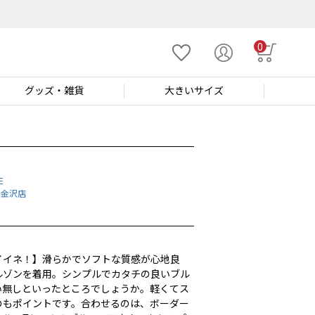
0
グッズ
・雑貨
大きい
サイズ
E
 金沢店
m
イイネ！】滑らかでソフトな質感が心地良
ルゾンを着用。シンプルでカタチの良いブル
い無しといったところでしょうか。軽くてス
のもポイントです。合わせるのは、ボーダー