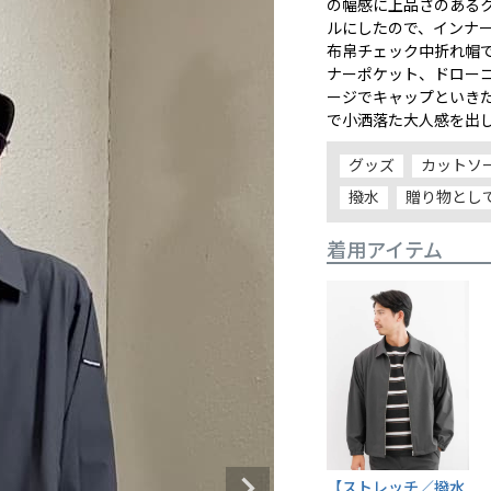
の幅感に上品さのある
ルにしたので、インナ
布帛チェック中折れ帽
ナーポケット、ドロー
ージでキャップといき
で小洒落た大人感を出
グッズ
カットソ
撥水
贈り物とし
着用アイテム
【ストレッチ／撥水