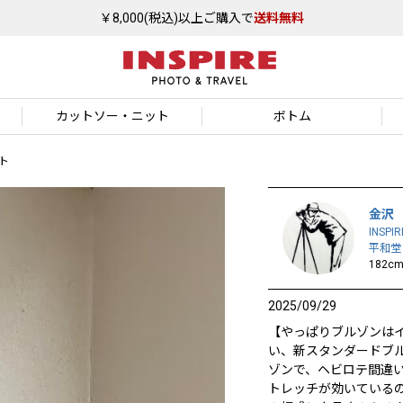
￥8,000(税込)以上ご購入で
送料無料
カットソー
・ニット
ボトム
ト
金沢
INSPIR
平和堂
182c
2025/09/29
【やっぱりブルゾンは
い、新スタンダードブ
ゾンで、ヘビロテ間違
トレッチが効いている