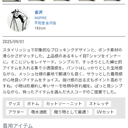
金沢
INSPIRE
平和堂 金沢店
182cm
2025/09/01
スタイリッシュで印象的なブロッキングデザインと、ポンチ素材の
滑らかさがマッチした、上品感のあるキレイ目Tシャツをインナー
に。そこにジレをレイヤード。シンプルで、すっきりとした紳士的
アイテムを入れる事で小洒落感を。パンツはしっかりとした生地感
ながら、メッシュ仕様の裏地で脚通りも良く、サラッとした着用感
が心地良いアイテムをチョイス。抜け感の出る丈もポイント高めで
すね。小物は形崩れし辛いサーモ地柄中折れ帽を。ぱっと見シンプ
ルながら、拘ったアイテムを選んだ大人コーデのご提案でした。
グッズ
ボトム
カットソー・ニット
ストレッチ
アウター
吸水速乾
贈り物として最適！
UVカット
着用アイテム