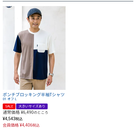
ポンチブロッキング半袖Tシャツ
01 オフ
L
SALE
大きいサイズあり
通常価格
¥
6,490
のところ
¥
4,543
税込
¥
4,406
会員価格
税込