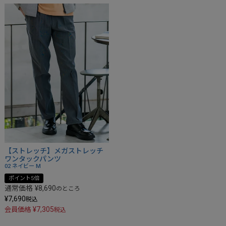
【ストレッチ】メガストレッチ
ワンタックパンツ
02 ネイビー
M
ポイント5倍
通常価格
¥
8,690
のところ
¥
7,690
税込
¥
7,305
会員価格
税込