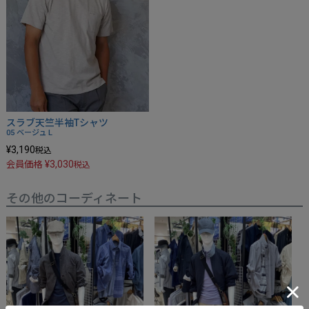
スラブ天竺半袖Tシャツ
05 ベージュ
L
¥
3,190
税込
¥
3,030
会員価格
税込
その他のコーディネート