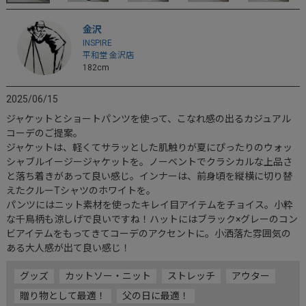
金沢
INSPIRE
平和堂 金沢店
182cm
2025/06/15
ジャケットとショートパンツを使って、こなれ感の出るカジュアル
コーデのご提案。

ジャケットは、軽くてサラッとした肌触りが夏にぴったりのウォッ
シャブルイージージャケットを。ノーベントでクラシカルな上品さ
と落ち着きがあって良い感じ。インナーは、前身頃を縦横に切り替
えたクルーTシャツのホワイトを。

パンツにはニット素材を使ったキレイ目アイテムをチョイス。小粋
な千鳥柄も涼しげで良いですね！ハットにはブラック×グレーのコン
ビアイテムをもってきてコーデのアクセントに。小洒落た雰囲気の
ある大人感が出て良い感じ！
グッズ
カットソー・ニット
ストレッチ
アウター
贈り物として最適！
父の日に最適！