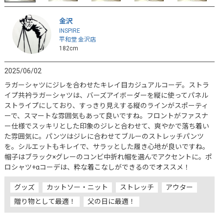
金沢
INSPIRE
平和堂 金沢店
182cm
2025/06/02
ラガーシャツにジレを合わせたキレイ目カジュアルコーデ。ストラ
イプ共衿ラガーシャツは、バーズアイボーダーを縦に使ってパネル
ストライプにしており、すっきり見えする縦のラインがスポーティ
ーで、スマートな雰囲気もあって良いですね。フロントがファスナ
ー仕様でスッキリとした印象のジレと合わせて、爽やかで落ち着い
た雰囲気に。パンツはジレに合わせてブルーのストレッチパンツ
を。シルエットもキレイで、サラッとした履き心地が良いですね。
帽子はブラック×グレーのコンビ中折れ帽を選んでアクセントに。ポ
ロシャツ+αコーデは、粋な着こなしができるのでオススメ！
グッズ
カットソー・ニット
ストレッチ
アウター
贈り物として最適！
父の日に最適！